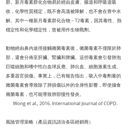
群。新月毒素群化合物易於經由皮膚、腸道和呼吸道吸
收，化學性質穩定，既不會高溫被降解，也不會在胃中水
解。其中一種新月毒素群化合物－T2毒素，因其毒性、熱
穩定性和化學穩定性，曾被用作生物戰劑。
動物經由鼻內途徑接觸黴菌毒素後，黴菌毒素不僅限於肺
部，還會分佈至肝臟、腎臟和脾臟。這些毒素會引發肺泡
巨噬細胞和嗜中性白血球反應、肺出血、細胞激素生成、
多重器官損傷。事實上，已有報告指出，吸入中毒劑量的
黴菌毒素會導致除了肺損傷以外的全身性影響，即使攝食
黴菌毒素，也可能導致肺部慢性發炎。
Wong et al., 2016. International Journal of COPD.
風險管理策略（產品資訊請洽各區經銷商）