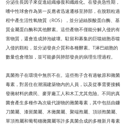
分泌生長因子來促進組織修復和纖維化。在發炎急性期，
嗜中性球會作為第一反應者迅速遷移至肺部，在脫顆粒過
程中產生活性氧物質（ROS），並分泌絲胺酸蛋白酶、基
質金屬蛋白酶和其他酵素。這些產物不僅能分解入侵的有
害物質，還會造成肺泡破壞。駐留和募集的巨噬細胞吞噬
入侵的顆粒，並分泌發炎介質和各種酵素。T淋巴細胞的
數量也會增加，並可能參與肺部發炎的病理生理過程。
真菌孢子在環境中無所不在。這些孢子含有過敏原和黴菌
毒素，對居住在潮濕建築物內的人員，以及從事需要接觸
發黴材料的農民、麥芽廠工人和木工尤其危險。不同的真
菌會產生多種作為次級代謝物的黴菌毒素，其中包括由鐮
刀菌屬、漆斑菌屬、木黴菌屬、聚端孢屬、頂頭孢菌屬、
單頂孢屬和葡萄穗黴菌屬等許多真菌合成的多種新月毒素