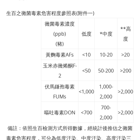
生百之黴菌毒素危害程度參照表(附件一)
黴菌毒素濃度
**高
(ppb)
低度
*中度
度
(豬)
黃麴毒素AFs
<10
10-20
>20
玉米赤黴烯酮F-
<50
50-200
>200
2
伏馬鎌孢毒素
1,000-
<1,000
>2,000
FUMs
2,000
700-
嘔吐毒素DON
<700
>2,000
2,000
備註：依照生百檢測方式所得數據，經統計後推估之黴菌
毒素危害程度，可分為低度汙染、中度汙染、高度汙染三