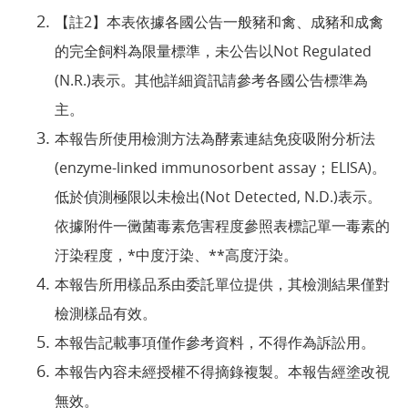
【註2】本表依據各國公告一般豬和禽、成豬和成禽
的完全飼料為限量標準，未公告以Not Regulated
(N.R.)表示。其他詳細資訊請參考各國公告標準為
主。
本報告所使用檢測方法為酵素連結免疫吸附分析法
(enzyme-linked immunosorbent assay；ELISA)。
低於偵測極限以未檢出(Not Detected, N.D.)表示。
依據附件一黴菌毒素危害程度參照表標記單一毒素的
汙染程度，*中度汙染、**高度汙染。
本報告所用樣品系由委託單位提供，其檢測結果僅對
檢測樣品有效。
本報告記載事項僅作參考資料，不得作為訴訟用。
本報告內容未經授權不得摘錄複製。本報告經塗改視
無效。