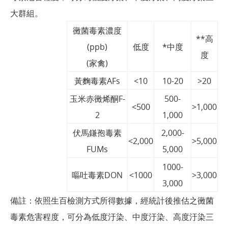
大群組。
黴菌毒素濃度
**高
(ppb)
低度
*中度
度
(家禽)
黃麴毒素AFs
<10
10-20
>20
玉米赤黴烯酮F-
500-
<500
>1,000
2
1,000
伏馬鎌孢毒素
2,000-
<2,000
>5,000
FUMs
5,000
1000-
嘔吐毒素DON
<1000
>3,000
3,000
備註：依照生百檢測方式所得數據，經統計後推估之黴菌
毒素危害程度，可分為低度汙染、中度汙染、高度汙染三