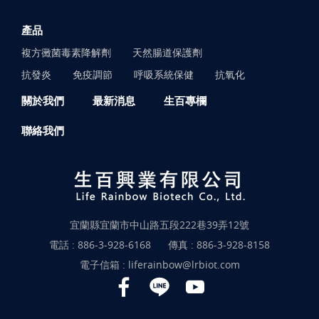
產品
複方黴菌毒素降解劑
天然腸道保護劑
抗發炎
免疫調節
呼吸系統保健
抗氧化
關於我們
最新消息
生百專欄
聯絡我們
宜蘭縣宜蘭市中山路五段222巷39弄12號
電話 :
886-3-928-6168
傳真 : 886-3-928-8158
電子信箱 :
liferainbow@lrbiot.com