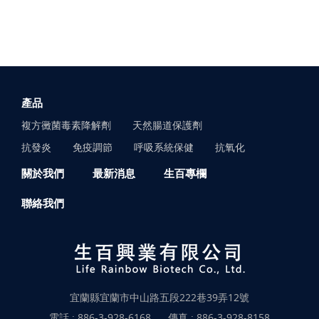
產品
複方黴菌毒素降解劑
天然腸道保護劑
抗發炎
免疫調節
呼吸系統保健
抗氧化
關於我們
最新消息
生百專欄
聯絡我們
宜蘭縣宜蘭市中山路五段222巷39弄12號
電話 :
886-3-928-6168
傳真 : 886-3-928-8158