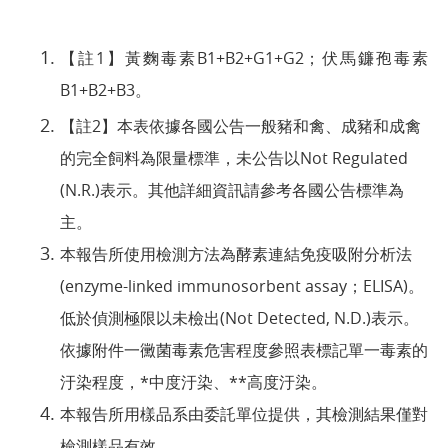
【註1】黃麴毒素B1+B2+G1+G2；伏馬鐮孢毒素
B1+B2+B3。
【註2】本表依據各國公告一般豬和禽、成豬和成禽
的完全飼料為限量標準，未公告以Not Regulated
(N.R.)表示。其他詳細資訊請參考各國公告標準為
主。
本報告所使用檢測方法為酵素連結免疫吸附分析法
(enzyme-linked immunosorbent assay；ELISA)。
低於偵測極限以未檢出(Not Detected, N.D.)表示。
依據附件一黴菌毒素危害程度參照表標記單一毒素的
汙染程度，*中度汙染、**高度汙染。
本報告所用樣品系由委託單位提供，其檢測結果僅對
檢測樣品有效。