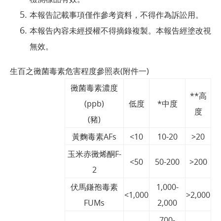
本報告記載事項僅作參考資料，不得作為訴訟用。
本報告內容未經授權不得摘錄複製。本報告經塗改視
無效。
生百之黴菌毒素危害程度參照表(附件一)
黴菌毒素濃度
**高
(ppb)
低度
*中度
度
(豬)
黃麴毒素AFs
<10
10-20
>20
玉米赤黴烯酮F-
<50
50-200
>200
2
伏馬鎌孢毒素
1,000-
<1,000
>2,000
FUMs
2,000
700-