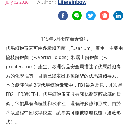
Author :
Liferainbow
July 02,2026
115年5月黴菌毒素資訊
伏馬鐮孢毒素可由多種鐮刀菌（Fusarium）產生，主要由
輪枝鐮孢菌（F. verticillioides）和層出鐮孢菌（F.
proliferatum）產生。歐洲食品安全局描述了伏馬鐮孢毒
素的化學性質。目前已鑑定出多種類型的伏馬鐮孢毒素。
本文獻評估的B型伏馬鐮孢毒素中，FB1最為常見，其次是
FB2、FB3和FB4。伏馬鐮孢毒素具有類似鞘氨醇鹼基的骨
架，它們具有高極性和水溶性，還有許多修飾形式。由於
萃取過程中回收率較差，該毒素可能被物理包覆（遮蔽形
式）。