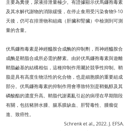
主要為糞便，尿液排泄量極少。有證據顯示伏馬鐮孢毒素
及其水解代謝物的消除緩慢，在停止食用受污染食物9-10
天後，仍可在排泄物和組織（肝臟和腎臟）中檢測到可測
量的含量。
伏馬鐮孢毒素是神經醯胺合成酶的抑制劑，而神經醯胺合
成酶是鞘脂合成所必需的酵素。由於伏馬鐮孢毒素與遊離
鞘脂鹼基的結構相似，這種抑制作用屬於競爭性抑制。鞘
脂是具有高度生物活性的化合物，也是細胞膜的重要組成
部分。伏馬鐮孢毒素的抑制作用會導致特別是鞘氨醇及其
磷酸酯的濃度升高。鞘脂代謝紊亂引起的病理在早期階段
有關，包括豬肺水腫、腸系膜缺血、肝腎毒性、腫瘤促
進、致癌性。
Schrenk et al., 2022. J. EFSA.