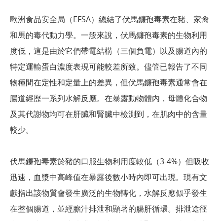
歐洲食品安全局（EFSA）總結了伏馬鐮孢毒素在豬、家禽
和馬的毒代動力學。一般來說，伏馬鐮孢毒素的生物利用
度低，這是由於它們帶電結構（三個負電）以及腸道內的
特定運輸蛋白濃度表現可能較差所致。儘管已報告了不同
物種間在定性和定量上的差異，但伏馬鐮孢毒素通常會在
腸道經歷一系列水解反應。在暴露動物體內，母體化合物
及其代謝物均可在肝臟和腎臟中檢測到，在肌肉中的含量
較少。
伏馬鐮孢毒素於豬的口服生物利用度較低（3-4%）但吸收
迅速，血漿中高峰值在暴露後數小時內即可出現。現有文
獻指出該物質會發生廣泛的生物轉化，水解反應似乎發生
在整個腸道，並經膽汁排泄和顯著的腸肝循環。排泄途徑