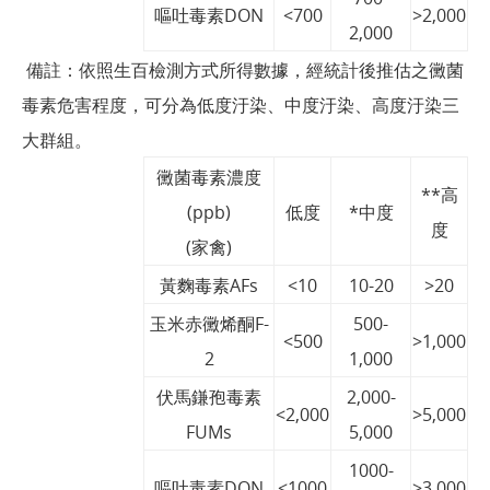
嘔吐毒素DON
<700
>2,000
2,000
備註：依照生百檢測方式所得數據，經統計後推估之黴菌
毒素危害程度，可分為低度汙染、中度汙染、高度汙染三
大群組。
黴菌毒素濃度
**高
(ppb)
低度
*中度
度
(家禽)
黃麴毒素AFs
<10
10-20
>20
玉米赤黴烯酮F-
500-
<500
>1,000
2
1,000
伏馬鎌孢毒素
2,000-
<2,000
>5,000
FUMs
5,000
1000-
嘔吐毒素DON
<1000
>3,000