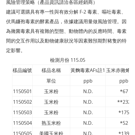
風險管理策略（產品資訊請洽各區經銷商）
建議可選購具有專一性與有效分解 F-2 毒素、嘔吐毒素、
伏馬鐮孢毒素的酵素產品，依據建議用量做風險管理。因
為黴菌毒素具有複雜的型態、動物體內的反應時間、毒素
間的交互作用以及動物健康狀況等因素難預期對豬隻的特
定影響。
檢測月份 115.05
樣品編號
樣品名稱
黃麴毒素AFs註1
玉米赤黴烯酮F
單位
ppb
ppb
1150501
玉米粉
N.D.
*67
1150502
玉米粉
N.D.
**232
1150503
玉米粉
N.D.
*175
1150504
熟玉米粉
N.D.
*52
1150505
美國玉米粉
N.D.
*139