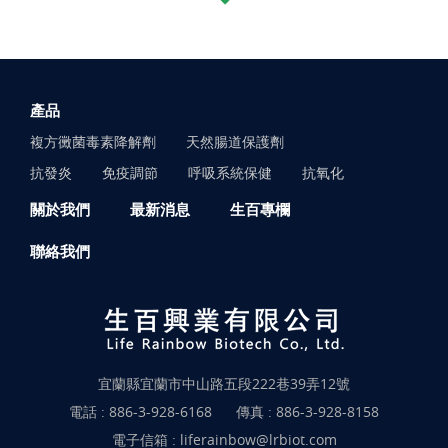
產品
複方黴菌毒素降解劑
天然腸道保護劑
抗發炎
免疫調節
呼吸系統保健
抗氧化
關於我們
最新消息
生百專欄
聯絡我們
宜蘭縣宜蘭市中山路五段222巷39弄12號
電話 :
886-3-928-6168
傳真 : 886-3-928-8158
電子信箱 :
liferainbow@lrbiot.com