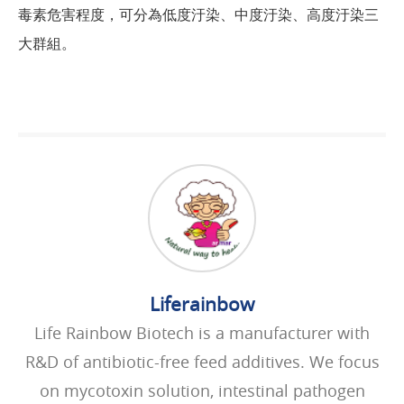
毒素危害程度，可分為低度汙染、中度汙染、高度汙染三
大群組。
Liferainbow
Life Rainbow Biotech is a manufacturer with
R&D of antibiotic-free feed additives. We focus
on mycotoxin solution, intestinal pathogen