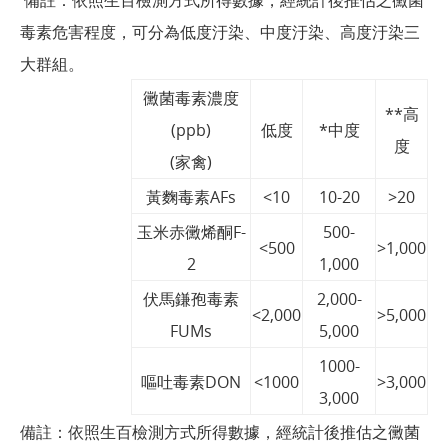
備註：依照生百檢測方式所得數據，經統計後推估之黴菌
毒素危害程度，可分為低度汙染、中度汙染、高度汙染三
大群組。
黴菌毒素濃度
**高
(ppb)
低度
*中度
度
(家禽)
黃麴毒素AFs
<10
10-20
>20
玉米赤黴烯酮F-
500-
<500
>1,000
2
1,000
伏馬鎌孢毒素
2,000-
<2,000
>5,000
FUMs
5,000
1000-
嘔吐毒素DON
<1000
>3,000
3,000
備註：依照生百檢測方式所得數據，經統計後推估之黴菌