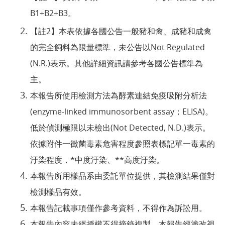
B1+B2+B3。
【註2】本表依據各國公告一般豬和禽、成豬和成禽
的完全飼料為限量標準，未公告以Not Regulated
(N.R.)表示。其他詳細資訊請參考各國公告標準為
主。
本報告所使用檢測方法為酵素連結免疫吸附分析法
(enzyme-linked immunosorbent assay；ELISA)。
低於偵測極限以未檢出(Not Detected, N.D.)表示。
依據附件一黴菌毒素危害程度參照表標記單一毒素的
汙染程度，*中度汙染、**高度汙染。
本報告所用樣品系由委託單位提供，其檢測結果僅對
檢測樣品有效。
本報告記載事項僅作參考資料，不得作為訴訟用。
本報告內容未經授權不得摘錄複製。本報告經塗改視