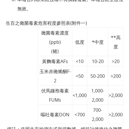
無效。
生百之黴菌毒素危害程度參照表(附件一)
黴菌毒素濃度
**高
(ppb)
低度
*中度
度
(豬)
黃麴毒素AFs
<10
10-20
>20
玉米赤黴烯酮F-
<50
50-200
>200
2
伏馬鎌孢毒素
1,000-
<1,000
>2,000
FUMs
2,000
700-
嘔吐毒素DON
<700
>2,000
2,000