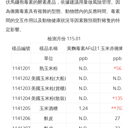
伏馬鐮孢毒素的酵素產品，依據建議用量做風險管理。因
為黴菌毒素具有複雜的型態、動物體內的反應時間、毒素
間的交互作用以及動物健康狀況等因素難預期對豬隻的特
定影響。
檢測月份 115.01
樣品編號
樣品名稱
黃麴毒素AFs註1
玉米赤黴烯酮F
單位
ppb
ppb
1141201
熟玉米粉
N.D.
*56
1141202
美國玉米粒(大船)
N.D.
N.D.
1141203
美國玉米粒(貨櫃)
N.D.
N.D.
1141204
美國玉米粉(散裝)
N.D.
*135
1141205
玉米酒糟
1.24
**702
1141206
麩皮
N.D.
27