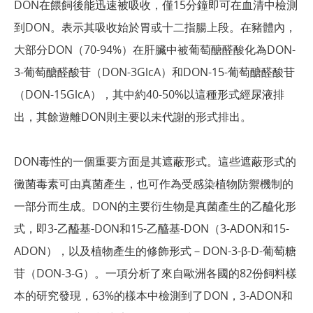
DON在餵飼後能迅速被吸收，僅15分鐘即可在血清中檢測
到DON。表示其吸收始於胃或十二指腸上段。在豬體內，
大部分DON（70-94%）在肝臟中被葡萄醣醛酸化為DON-
3-葡萄醣醛酸苷（DON-3GlcA）和DON-15-葡萄醣醛酸苷
（DON-15GlcA），其中約40-50%以這種形式經尿液排
出，其餘遊離DON則主要以未代謝的形式排出。
DON毒性的一個重要方面是其遮蔽形式。這些遮蔽形式的
黴菌毒素可由真菌產生，也可作為受感染植物防禦機制的
一部分而生成。DON的主要衍生物是真菌產生的乙醯化形
式，即3-乙醯基-DON和15-乙醯基-DON（3-ADON和15-
ADON），以及植物產生的修飾形式－DON-3-β-D-葡萄糖
苷（DON-3-G）。一項分析了來自歐洲各國的82份飼料樣
本的研究發現，63%的樣本中檢測到了DON，3-ADON和