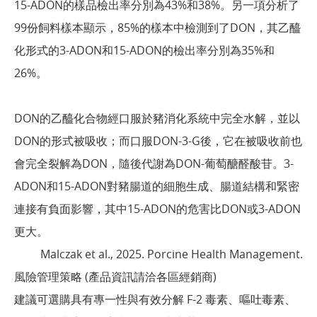
15-ADON的樣品檢出率分別為43%和38%。另一項分析了
99份飼料樣本顯示，85%的樣本中檢測到了DON，其乙醯
化形式的3-ADON和15-ADON的檢出率分別為35%和
26%。
DON的乙醯化合物經口服於豬消化系統中完全水解，並以
DON的形式被吸收；而口服DON-3-G後，它在被吸收前也
會完全裂解為DON，隨後代謝為DON-葡萄醣醛酸苷。3-
ADON和15-ADON對豬腸道的細胞生成、腸道結構和緊密
連接有負面影響，其中15-ADON的危害比DON或3-ADON
更大。
Malczak et al., 2025. Porcine Health Management.
風險管理策略 (產品資訊請洽各區經銷商)
建議可選購具有專一性與有效分解 F-2 毒素、嘔吐毒素、