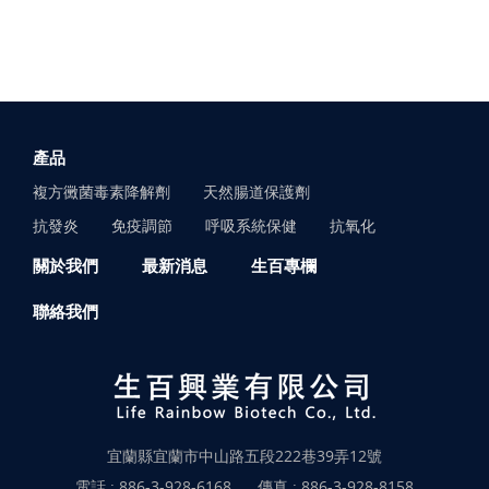
產品
複方黴菌毒素降解劑
天然腸道保護劑
抗發炎
免疫調節
呼吸系統保健
抗氧化
關於我們
最新消息
生百專欄
聯絡我們
宜蘭縣宜蘭市中山路五段222巷39弄12號
電話 :
886-3-928-6168
傳真 : 886-3-928-8158