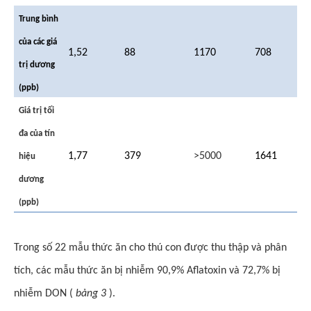
Trung bình
của các giá
1,52
88
1170
708
trị dương
(ppb)
Giá trị tối
đa của tín
1,77
379
>5000
1641
hiệu
dương
(ppb)
Trong số 22 mẫu thức ăn cho thú con được thu thập và phân
tích, các mẫu thức ăn bị nhiễm 90,9% Aflatoxin và 72,7% bị
nhiễm DON (
bảng 3
).