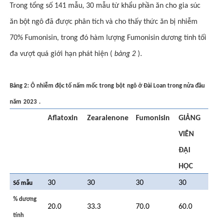
Trong tổng số 141 mẫu, 30 mẫu từ khẩu phần ăn cho gia súc
ăn bột ngô đã được phân tích và cho thấy thức ăn bị nhiễm
70% Fumonisin, trong đó hàm lượng Fumonisin dương tính tối
đa vượt quá giới hạn phát hiện (
bảng 2
).
Bảng 2: Ô nhiễm độc tố nấm mốc
trong
bột
ngô ở Đài Loan trong nửa đầu
năm
2023
.
Aflatoxin
Zearalenone
Fumonisin
GIẢNG
VIÊN
ĐẠI
HỌC
30
30
30
30
Số mẫu
% dương
20.0
33.3
70.0
60.0
tính