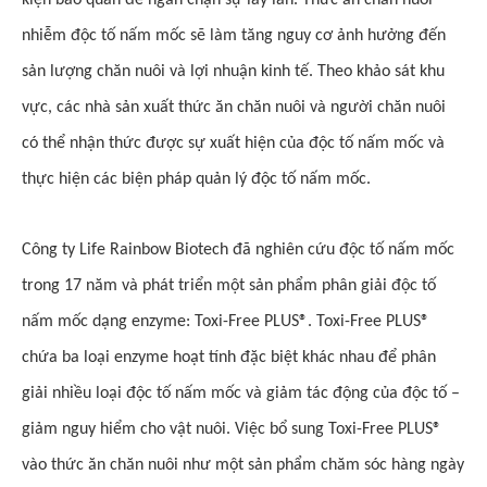
kiện bảo quản để ngăn chặn sự lây lan. Thức ăn chăn nuôi
nhiễm độc tố nấm mốc sẽ làm tăng nguy cơ ảnh hưởng đến
sản lượng chăn nuôi và lợi nhuận kinh tế. Theo khảo sát khu
vực, các nhà sản xuất thức ăn chăn nuôi và người chăn nuôi
có thể nhận thức được sự xuất hiện của độc tố nấm mốc và
thực hiện các biện pháp quản lý độc tố nấm mốc.
Công ty Life Rainbow Biotech đã nghiên cứu độc tố nấm mốc
trong 17 năm và phát triển một sản phẩm phân giải độc tố
nấm mốc dạng enzyme: Toxi-Free PLUS®. Toxi-Free PLUS®
chứa ba loại enzyme hoạt tính đặc biệt khác nhau để phân
giải nhiều loại độc tố nấm mốc và giảm tác động của độc tố –
giảm nguy hiểm cho vật nuôi. Việc bổ sung Toxi-Free PLUS®
vào thức ăn chăn nuôi như một sản phẩm chăm sóc hàng ngày