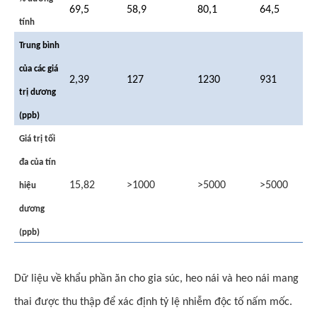
69,5
58,9
80,1
64,5
tính
Trung bình
của các giá
2,39
127
1230
931
trị dương
(ppb)
Giá trị tối
đa của tín
15,82
>1000
>5000
>5000
hiệu
dương
(ppb)
Dữ liệu về khẩu phần ăn cho gia súc, heo nái và heo nái mang
thai được thu thập để xác định tỷ lệ nhiễm độc tố nấm mốc.