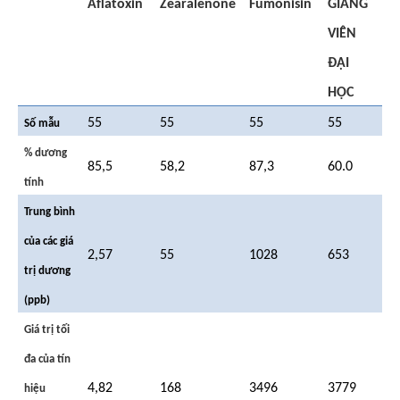
Aflatoxin
Zearalenone
Fumonisin
GIẢNG
VIÊN
ĐẠI
HỌC
55
55
55
55
Số mẫu
% dương
85,5
58,2
87,3
60.0
tính
Trung bình
của các giá
2,57
55
1028
653
trị dương
(ppb)
Giá trị tối
đa của tín
4,82
168
3496
3779
hiệu