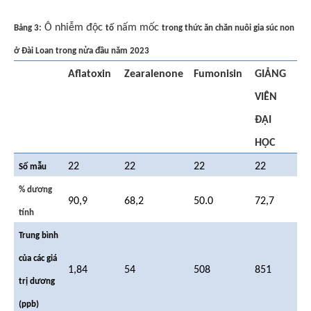
Ô nhiễm độc
nấm mốc
Bảng 3:
tố
trong thức ăn chăn nuôi gia súc non
ở Đài Loan trong nửa đầu năm 2023
Aflatoxin
Zearalenone
Fumonisin
GIẢNG
VIÊN
ĐẠI
HỌC
22
22
22
22
Số mẫu
% dương
90,9
68,2
50.0
72,7
tính
Trung bình
của các giá
1,84
54
508
851
trị dương
(ppb)