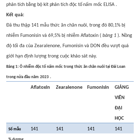
phân tích bằng bộ kit phân tích độc tố nấm mốc ELISA
.
Kết quả:
Đã thu thập 141 mẫu thức ăn chăn nuôi, trong đó 80,1% bị
nhiễm Fumonisin và 69,5% bị nhiễm Aflatoxin (
bảng 1
). Nồng
độ tối đa của Zearalenone, Fumonisin và DON đều vượt quá
giới hạn định lượng trong cuộc khảo sát này.
Bảng 1: Ô nhiễm độc tố nấm mốc
trong
thức
ăn chăn nuôi tại Đài Loan
trong nửa đầu năm
2023
.
Aflatoxin
Zearalenone
Fumonisin
GIẢNG
VIÊN
ĐẠI
HỌC
141
141
141
141
Số mẫu
% dương