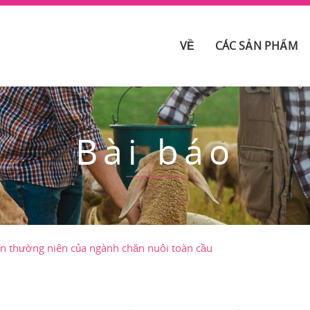
VỀ
CÁC SẢN PHẨM
Bài báo
ện thường niên của ngành chăn nuôi toàn cầu