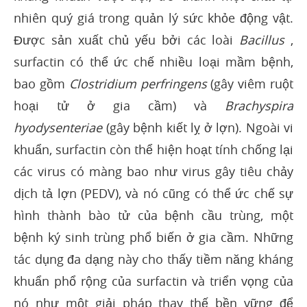
nhiên quý giá trong quản lý sức khỏe động vật.
Được sản xuất chủ yếu bởi các loài
Bacillus
,
surfactin có thể ức chế nhiều loại mầm bệnh,
bao gồm
Clostridium perfringens
(gây viêm ruột
hoại tử ở gia cầm) và
Brachyspira
hyodysenteriae
(gây bệnh kiết lỵ ở lợn). Ngoài vi
khuẩn, surfactin còn thể hiện hoạt tính chống lại
các virus có màng bao như virus gây tiêu chảy
dịch tả lợn (PEDV), và nó cũng có thể ức chế sự
hình thành bào tử của bệnh cầu trùng, một
bệnh ký sinh trùng phổ biến ở gia cầm. Những
tác dụng đa dạng này cho thấy tiềm năng kháng
khuẩn phổ rộng của surfactin và triển vọng của
nó như một giải pháp thay thế bền vững để