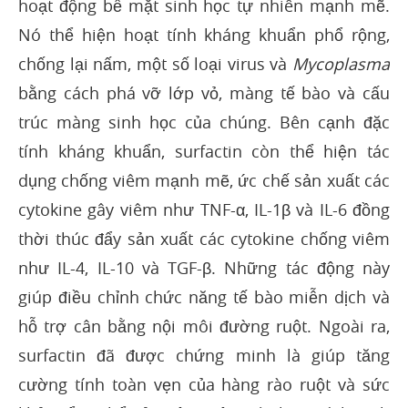
hoạt động bề mặt sinh học tự nhiên mạnh mẽ.
Nó thể hiện hoạt tính kháng khuẩn phổ rộng,
chống lại nấm, một số loại virus và
Mycoplasma
bằng cách phá vỡ lớp vỏ, màng tế bào và cấu
trúc màng sinh học của chúng. Bên cạnh đặc
tính kháng khuẩn, surfactin còn thể hiện tác
dụng chống viêm mạnh mẽ, ức chế sản xuất các
cytokine gây viêm như TNF-α, IL-1β và IL-6 đồng
thời thúc đẩy sản xuất các cytokine chống viêm
như IL-4, IL-10 và TGF-β. Những tác động này
giúp điều chỉnh chức năng tế bào miễn dịch và
hỗ trợ cân bằng nội môi đường ruột. Ngoài ra,
surfactin đã được chứng minh là giúp tăng
cường tính toàn vẹn của hàng rào ruột và sức