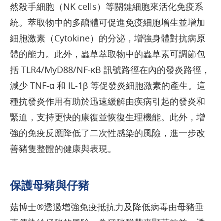
然殺手細胞（NK cells）等關鍵細胞來活化免疫系
統。萃取物中的多醣體可促進免疫細胞增生並增加
細胞激素（Cytokine）的分泌，增強身體對抗病原
體的能力。此外，蟲草萃取物中的蟲草素可調節包
括 TLR4/MyD88/NF-κB 訊號路徑在內的發炎路徑，
減少 TNF-α 和 IL-1β 等促發炎細胞激素的產生。這
種抗發炎作用有助於迅速緩解由疾病引起的發炎和
緊迫，支持更快的康復並恢復生理機能。此外，增
強的免疫反應降低了二次性感染的風險，進一步改
善豬隻整體的健康與表現。
保護母豬與仔豬
菇博士®透過增強免疫抵抗力及降低病毒由母豬垂