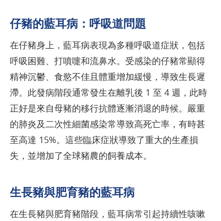
仔豬的藍耳病：呼吸道問題
在仔豬身上，藍耳病表現為多種呼吸道症狀，包括
呼吸困難、打噴嚏和流鼻水。受感染的仔豬常顯得
精神沉鬱、食慾不佳且體重增加緩慢，導致生長遲
滯。此發病階段通常發生在離乳後 1 至 4 週，此時
正好是來自母豬的移行抗體逐漸消退的時候。嚴重
的肺炎及二次性細菌感染常導致高死亡率，有時甚
至高達 15%。這些臨床症狀導致了重大的生產損
失，並增加了全球豬農的飼養成本。
生長豬與肥育豬的藍耳病
在生長豬與肥育豬階段，藍耳病常引起持續性咳嗽