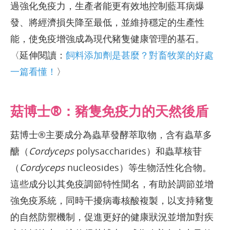
過強化免疫力，生產者能更有效地控制藍耳病爆
發、將經濟損失降至最低，並維持穩定的生產性
能，使免疫增強成為現代豬隻健康管理的基石。
〈延伸閱讀：
飼料添加劑是甚麼？對畜牧業的好處
一篇看懂！
〉
菇博士®：豬隻免疫力的天然後盾
菇博士®主要成分為蟲草發酵萃取物，含有蟲草多
醣（
Cordyceps
polysaccharides）和蟲草核苷
（
Cordyceps
nucleosides）等生物活性化合物。
這些成分以其免疫調節特性聞名，有助於調節並增
強免疫系統，同時干擾病毒核酸複製，以支持豬隻
的自然防禦機制，促進更好的健康狀況並增加對疾