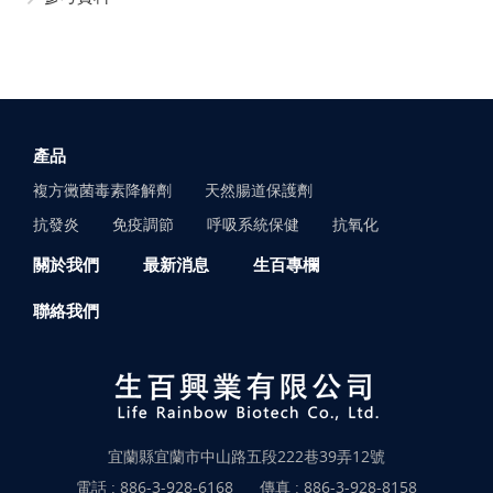
產品
複方黴菌毒素降解劑
天然腸道保護劑
抗發炎
免疫調節
呼吸系統保健
抗氧化
關於我們
最新消息
生百專欄
聯絡我們
宜蘭縣宜蘭市中山路五段222巷39弄12號
電話 :
886-3-928-6168
傳真 : 886-3-928-8158