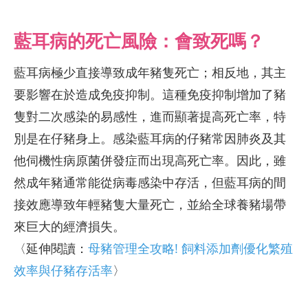
藍耳病的死亡風險：會致死嗎？
藍耳病極少直接導致成年豬隻死亡；相反地，其主
要影響在於造成免疫抑制。這種免疫抑制增加了豬
隻對二次感染的易感性，進而顯著提高死亡率，特
別是在仔豬身上。感染藍耳病的仔豬常因肺炎及其
他伺機性病原菌併發症而出現高死亡率。因此，雖
然成年豬通常能從病毒感染中存活，但藍耳病的間
接效應導致年輕豬隻大量死亡，並給全球養豬場帶
來巨大的經濟損失。
〈延伸閱讀：
母豬管理全攻略! 飼料添加劑優化繁殖
效率與仔豬存活率
〉