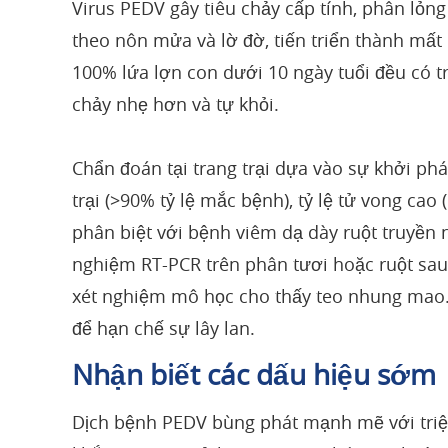
Virus PEDV gây tiêu chảy cấp tính, phân lỏ
theo nôn mửa và lờ đờ, tiến triển thành mất
100% lứa lợn con dưới 10 ngày tuổi đều có tr
chảy nhẹ hơn và tự khỏi.
Chẩn đoán tại trang trại dựa vào sự khởi ph
trại (>90% tỷ lệ mắc bệnh), tỷ lệ tử vong ca
phân biệt với bệnh viêm dạ dày ruột truyền 
nghiệm RT-PCR trên phân tươi hoặc ruột sa
xét nghiệm mô học cho thấy teo nhung mao. 
để hạn chế sự lây lan.
Nhận biết các dấu hiệu sớm
Dịch bệnh PEDV bùng phát mạnh mẽ với triệ