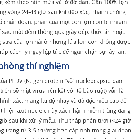
ờng kèm theo nôn mửa và lờ đờ dần. Gần 100% lợn
ong vòng 24-48 giờ sau khi tiếp xúc, nhanh chóng
tố chẩn đoán: phân của một con lợn con bị nhiễm
ỉ sau một đêm thông qua giày dép, thức ăn hoặc
ng sữa của lợn nái ở những lứa lợn con không được
úp cách ly ngay lập tức để ngăn chặn sự lây lan.
 phòng thí nghiệm
ủa PEDV (N: gen protein “vỏ” nucleocapsid bao
trên bề mặt virus liên kết với tế bào ruột) vẫn là
hính xác, mang lại độ nhạy và độ đặc hiệu cao để
t hiện axit nucleic này xác nhận nhiễm trùng đang
giờ sau khi xử lý mẫu. Thu thập phân tươi (<24 giờ
ng tràng từ 3-5 trường hợp cấp tính trong giai đoạn