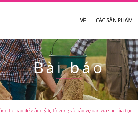
VỀ
CÁC SẢN PHẨM
Bài báo
m thế nào để giảm tỷ lệ tử vong và bảo vệ đàn gia súc của bạn