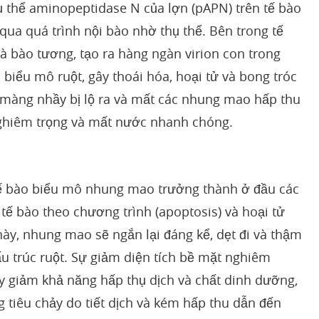
hụ thể aminopeptidase N của lợn (pAPN) trên tế bào
ua quá trình nội bào nhờ thụ thể. Bên trong tế
và bào tương, tạo ra hàng ngàn virion con trong
 biểu mô ruột, gây thoái hóa, hoại tử và bong tróc
 màng nhầy bị lộ ra và mất các nhung mao hấp thu
nghiêm trọng và mất nước nhanh chóng.
tế bào biểu mô nhung mao trưởng thành ở đầu các
tế bào theo chương trình (apoptosis) và hoại tử
ày, nhung mao sẽ ngắn lại đáng kể, dẹt đi và thậm
ấu trúc ruột. Sự giảm diện tích bề mặt nghiêm
 giảm khả năng hấp thụ dịch và chất dinh dưỡng,
g tiêu chảy do tiết dịch và kém hấp thu dẫn đến