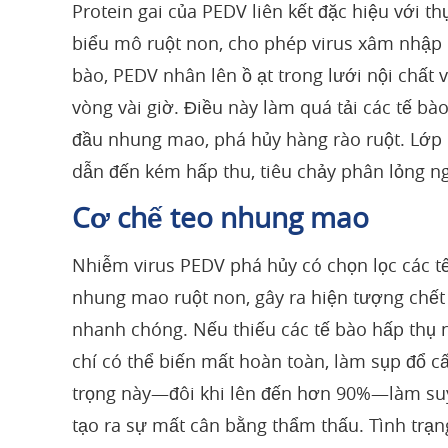
Protein gai của PEDV liên kết đặc hiệu với t
biểu mô ruột non, cho phép virus xâm nhập q
bào, PEDV nhân lên ồ ạt trong lưới nội chất 
vòng vài giờ. Điều này làm quá tải các tế bào
đầu nhung mao, phá hủy hàng rào ruột. Lớp
dẫn đến kém hấp thu, tiêu chảy phân lỏng 
Cơ chế teo nhung mao
Nhiễm virus PEDV phá hủy có chọn lọc các 
nhung mao ruột non, gây ra hiện tượng chết 
nhanh chóng. Nếu thiếu các tế bào hấp thụ n
chí có thể biến mất hoàn toàn, làm sụp đổ c
trọng này—đôi khi lên đến hơn 90%—làm suy
tạo ra sự mất cân bằng thẩm thấu. Tình trạn