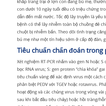
khắp trang trại ở lợn con đang bú mẹ, thư
con dưới 10 ngày tuổi đều có triệu chứng tr
dẫn đến mất nước. Tốc độ lây truyền là yếu 
bệnh có thể lây nhiễm toàn bộ chuồng đẻ ch
chuột bị nhiễm bẩn. Theo dõi tình trạng că
bú mẹ như một tín hiệu sớm ở cấp độ đàn, gi
Tiêu chuẩn chẩn đoán trong
Xét nghiệm RT-PCR nhắm vào gen N hoặc S c
bọc RNA virus; S: gen protein “chìa khóa” gai 
tiêu chuẩn vàng để xác định virus một cách c
phân biệt PEDV với TGEV hoặc rotavirus. Phá
hoạt động và các chủng virus trong vòng vài 
sau khi bắt đầu tiêu chảy) hoặc hồi tràng/hỗ