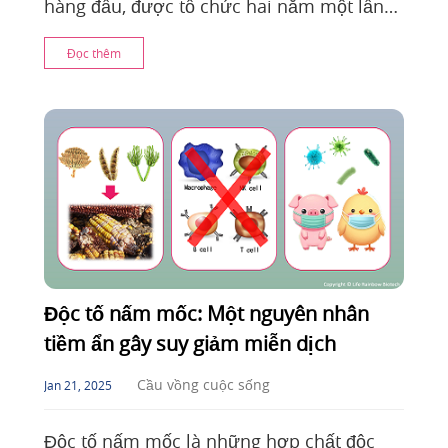
hàng đầu, được tổ chức hai năm một lần
tại Bangkok, Thái Lan, quy tụ các chuyên
Đọc thêm
gia từ k
Độc tố nấm mốc: Một nguyên nhân
tiềm ẩn gây suy giảm miễn dịch
Cầu vồng cuộc sống
Jan 21, 2025
Độc tố nấm mốc là những hợp chất độc