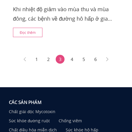
Khi nhiệt độ giảm vào mùa thu và mùa
đông, các bệnh về đường hô hấp ở gia
cầm trở nên phổ biến hơn, tạo ra những
Đọc thêm
thách thức nghi
1
2
3
4
5
6
CÁC SẢN PHẨM
Chất giải độc Mycotoxin
Sức khỏe đường ruột
Chống viêm
Chất điều hòa miễn dịch
Sức khỏe hô hấp