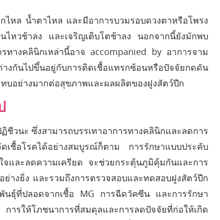
้ำมูกไหล น้ำตาไหล และมีอาการบวมรอบดวงตาหรือโพรง
ื่อนไหวช้าลง และเจริญเติบโตช้าลง นอกจากนี้ยังมักพบ
าการทางคลินิกเหล่านี้อาจ accompanied by อาการจาม
นไปขึ้นอยู่กับการติดเชื้อแทรกซ้อนหรือปัจจัยกดดัน
ทบอย่างมากต่อสุขภาพและผลผลิตของฝูงสัตว์ปีก
ป
าปฏิชีวนะ ซึ่งสามารถบรรเทาอาการทางคลินิกและลดการ
ัดเชื้อโรคได้อย่างสมบูรณ์ก็ตาม การรักษาแบบประคับ
และลดความเครียด จะช่วยกระตุ้นภูมิคุ้มกันและการ
ญอย่างยิ่ง และรวมถึงการตรวจสอบและทดสอบฝูงสัตว์ปีก
่พันธุ์ที่ปลอดจากเชื้อ MG การฉีดวัคซีน และการรักษา
ให้โภชนาการที่สมดุลและการลดปัจจัยที่ก่อให้เกิด