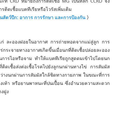
ะที่ CRD หมายถึงการติดเชื้อ MG เป็นหลัก CCRD จึง
รติดเชื้อแบคทีเรียหรือไวรัสเพิ่มเติม
ัตว์ปีก: อาการ การรักษา และการป้องกัน
〉
แก่ ละอองฝอยในอากาศ การถ่ายทอดจากแม่สู่ลูก การ
ะจายทางอากาศเกิดขึ้นเมื่อนกที่ติดเชื้อปล่อยละออง
ารไอหรือจาม ทำให้แบคทีเรียถูกสูดดมเข้าไปโดยนก
่ที่ติดเชื้อส่งต่อเชื้อโรคไปยังลูกนกผ่านทางไข่ การสัมผัส
หว่างนกผ่านการสัมผัสใกล้ชิดทางกายภาพ ในขณะที่การ
รองเท้า หรือยานพาหนะที่ปนเปื้อน ซึ่งอำนวยความสะดวก
งฝูง