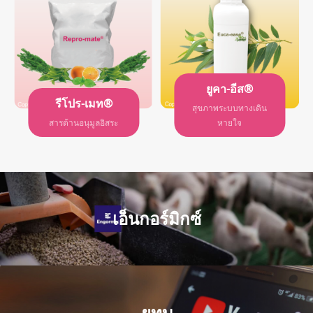
ยูคา-อีส®
รีโปร-เมท®
สุขภาพระบบทางเดิน
สารต้านอนุมูลอิสระ
หายใจ
เอ็นกอร์มิกซ์
ยูทูบ