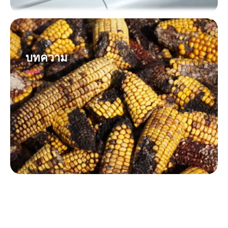
บทความ