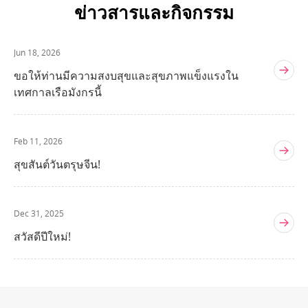
ข่าวสารและกิจกรรม
Jun 18, 2026
ขอให้ท่านมีความสงบสุขและสุขภาพแข็งแรงใน
เทศกาลเรือมังกรนี้
Feb 11, 2026
สุขสันต์วันตรุษจีน!
Dec 31, 2025
สวัสดีปีใหม่!