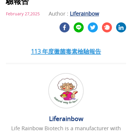
驗報告
Author :
Liferainbow
February 27,2025
113 年度黴菌毒素檢驗報告
Liferainbow
Life Rainbow Biotech is a manufacturer with