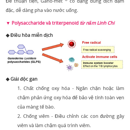
Để thuận tiện, Gano-met
có dạng dung dịch đậm
đặc, dễ dàng pha vào nước uống.
▼ Polysaccharide và triterpenoid
từ nấm Linh Chi
◆ Điều hòa miễn dịch
◆ Giải độc gan
1. Chất chống oxy hóa - Ngăn chặn hoặc làm
chậm phản ứng oxy hóa để bảo vệ tính toàn vẹn
của màng tế bào.
2. Chống viêm - Điều chỉnh các con đường gây
viêm và làm chậm quá trình viêm.