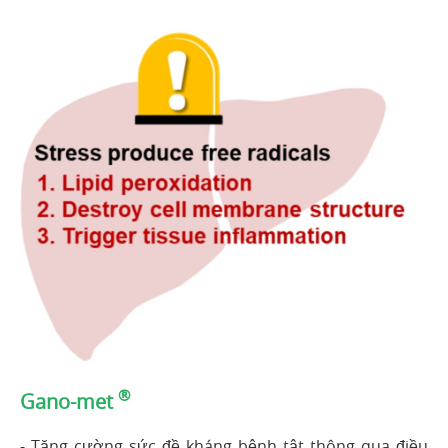
®
Gano-met
- Tăng cường sức đề kháng bệnh tật thông qua điều