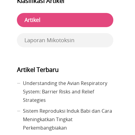
Klasifikasi Artikel
Artikel
Laporan Mikotoksin
Artikel Terbaru
Understanding the Avian Respiratory
System: Barrier Risks and Relief
Strategies
Sistem Reproduksi Induk Babi dan Cara
Meningkatkan Tingkat
Perkembangbiakan