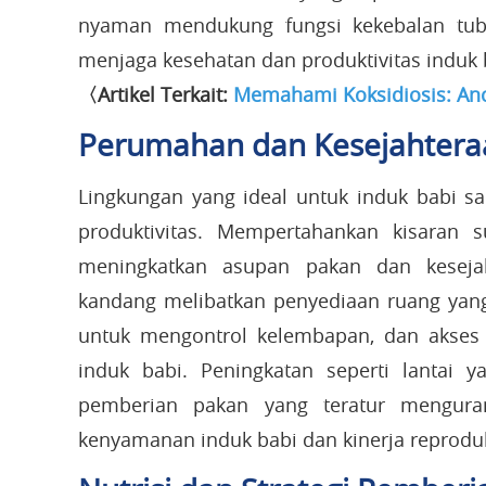
nyaman mendukung fungsi kekebalan tubu
menjaga kesehatan dan produktivitas induk 
〈Artikel Terkait:
Memahami Koksidiosis: An
Perumahan dan Kesejahtera
Lingkungan yang ideal untuk induk babi s
produktivitas. Mempertahankan kisaran 
meningkatkan asupan pakan dan kesejah
kandang melibatkan penyediaan ruang yang 
untuk mengontrol kelembapan, dan akses 
induk babi. Peningkatan seperti lantai 
pemberian pakan yang teratur menguran
kenyamanan induk babi dan kinerja reproduk