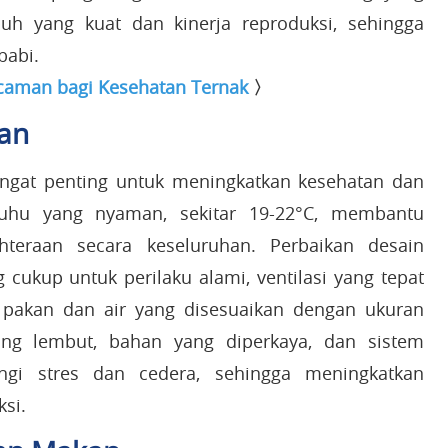
h yang kuat dan kinerja reproduksi, sehingga
babi.
caman bagi Kesehatan Ternak
〉
an
angat penting untuk meningkatkan kesehatan dan
suhu yang nyaman, sekitar 19-22°C, membantu
teraan secara keseluruhan. Perbaikan desain
cukup untuk perilaku alami, ventilasi yang tepat
pakan dan air yang disesuaikan dengan ukuran
yang lembut, bahan yang diperkaya, dan sistem
gi stres dan cedera, sehingga meningkatkan
si.