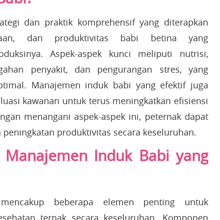
egi dan praktik komprehensif yang diterapkan
raan, dan produktivitas babi betina yang
duksinya. Aspek-aspek kunci meliputi nutrisi,
gahan penyakit, dan pengurangan stres, yang
ptimal. Manajemen induk babi yang efektif juga
luasi kawanan untuk terus meningkatkan efisiensi
ngan menangani aspek-aspek ini, peternak dapat
 peningkatan produktivitas secara keseluruhan.
 Manajemen Induk Babi yang
 mencakup beberapa elemen penting untuk
esehatan ternak secara keseluruhan. Komponen