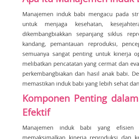
Manajemen induk babi mengacu pada strat
untuk menjaga kesehatan, kesejahte
dikembangbiakkan sepanjang siklus repro
kandang, pemantauan reproduksi, pence
semuanya sangat penting untuk kinerja o
melibatkan pencatatan yang cermat dan eva
perkembangbiakan dan hasil anak babi. De
memastikan induk babi yang lebih sehat dan
Komponen Penting dalam
Efektif
Manajemen induk babi yang efisien
memaksimalkan kinerja reproduksi dan k