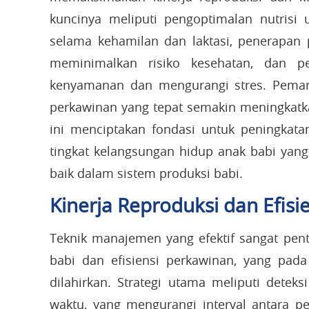
kuncinya meliputi pengoptimalan nutrisi
selama kehamilan dan laktasi, penerapan 
meminimalkan risiko kesehatan, dan p
kenyamanan dan mengurangi stres. Pemant
perkawinan yang tepat semakin meningkatkan 
ini menciptakan fondasi untuk peningkata
tingkat kelangsungan hidup anak babi yang
baik dalam sistem produksi babi.
Kinerja Reproduksi dan Efis
Teknik manajemen yang efektif sangat pent
babi dan efisiensi perkawinan, yang pad
dilahirkan. Strategi utama meliputi detek
waktu, yang mengurangi interval antara p