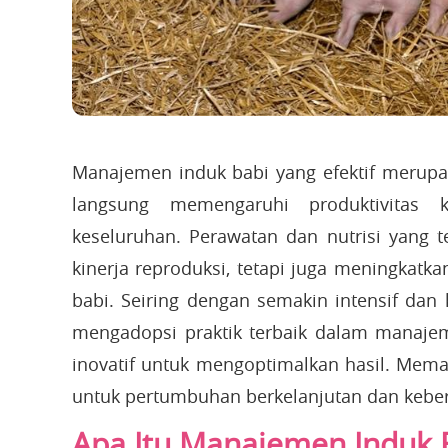
Manajemen induk babi yang efektif merupa
langsung memengaruhi produktivitas k
keseluruhan. Perawatan dan nutrisi yang 
kinerja reproduksi, tetapi juga meningkatk
babi. Seiring dengan semakin intensif dan 
mengadopsi praktik terbaik dalam manaje
inovatif untuk mengoptimalkan hasil. Mema
untuk pertumbuhan berkelanjutan dan keber
Apa Itu Manajemen Induk 