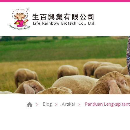
Panduan Lengkap tent
Blog
Artikel