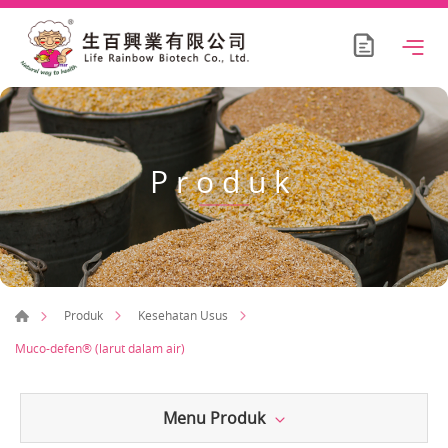
Produk
Produk
Kesehatan Usus
Muco-defen® (larut dalam air)
Menu Produk