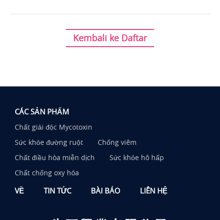
Kembali ke Daftar
CÁC SẢN PHẨM
Chất giải độc Mycotoxin
Sức khỏe đường ruột
Chống viêm
Chất điều hòa miễn dịch
Sức khỏe hô hấp
Chất chống oxy hóa
VỀ
TIN TỨC
BÀI BÁO
LIÊN HỆ